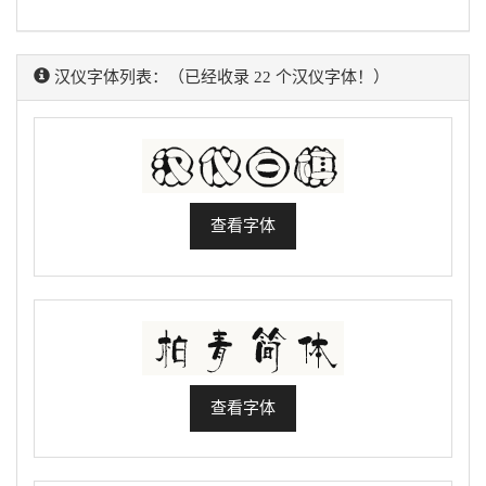
汉仪字体列表：（已经收录 22 个汉仪字体！）
查看字体
查看字体