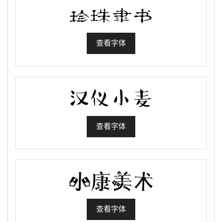
查看字体
查看字体
查看字体