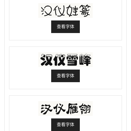
查看字体
查看字体
查看字体