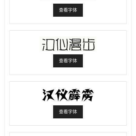
查看字体
查看字体
查看字体