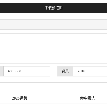
下载预览图
背景
2026运势
命中贵人