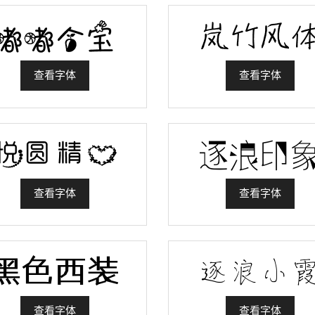
查看字体
查看字体
查看字体
查看字体
查看字体
查看字体