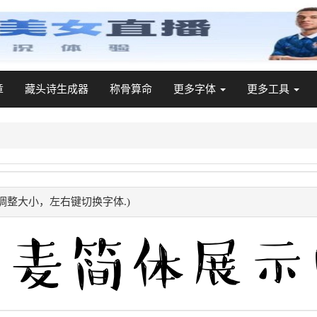
章
藏头诗生成器
称骨算命
更多字体
更多工具
调整大小，左右键切换字体.)