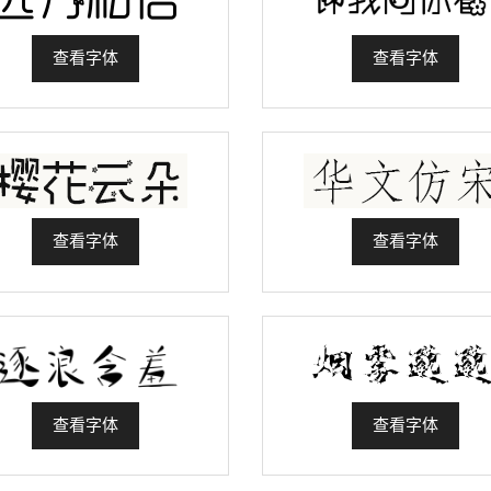
查看字体
查看字体
查看字体
查看字体
查看字体
查看字体