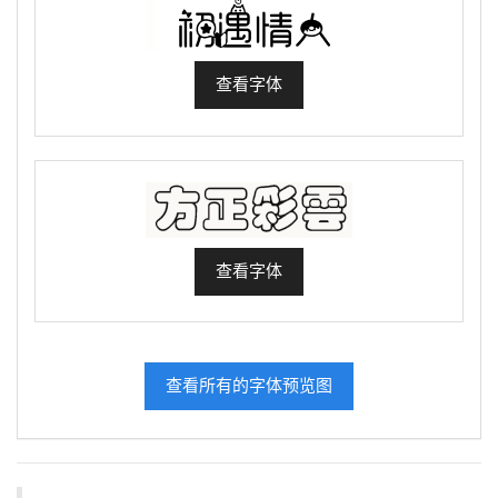
查看字体
查看字体
查看所有的字体预览图