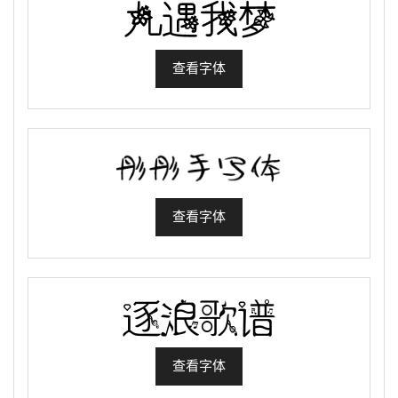
查看字体
查看字体
查看字体