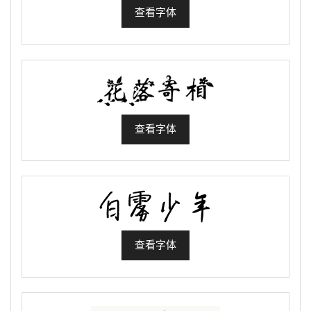
查看字体
查看字体
查看字体