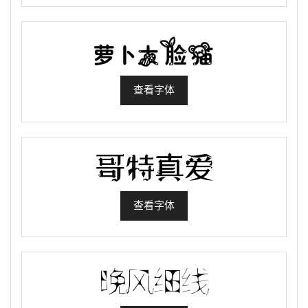
查看字体
查看字体