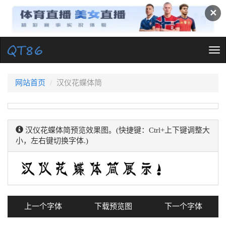
✕
Tog
nav
网站首页
汉仪花蝶体简
汉仪花蝶体简预览效果图。(快捷键：Ctrl+上下键调整大
小，左右键切换字体.)
上一个字体
下载预览图
下一个字体