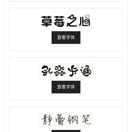
查看字体
查看字体