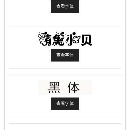
查看字体
查看字体
查看字体