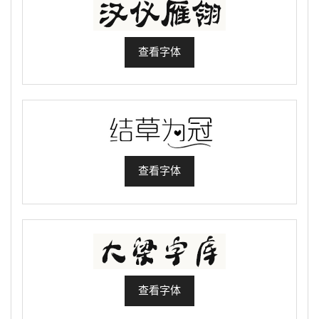
查看字体
查看字体
查看字体