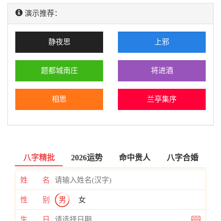
演示推荐：
静夜思
上邪
题都城南庄
将进酒
相思
兰亭集序
八字精批
2026运势
命中贵人
八字合婚
姓 名
性 别
男
女
生 日