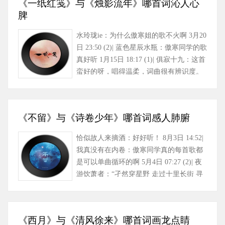
《一纸红笺》与《烛影流年》哪首词沁人心
脾
水玲珑ie：为什么傲寒姐的歌不火啊 3月20
日 23:50 (2)| 蓝色星辰水瓶：傲寒同学的歌
真好听 1月15日 18:17 (1)| 俱寂十九：这首
蛮好的呀，唱得温柔，词曲很有辨识度。
最前面几句词的……
《不留》与《诗卷少年》哪首词感人肺腑
恰似故人来摘酒：好好听！ 8月3日 14:52|
我真没有在内卷：傲寒同学真的每首歌都
是可以单曲循环的啊 5月4日 07:27 (2)| 夜
游饮萧者：“孑然穿星野 走过十里长街 寻
个最多情……
《西月》与《清风徐来》哪首词画龙点睛