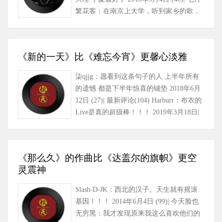
繁花客：在南京上大学，听到家乡的歌，
泪水止不住落下，祝……
《新的一天》比《难忘今宵》更馨心淡雅
柒qjjg：愿看到这条句子的人 上半年所有
的遗憾 都是下半年惊喜的铺垫 2018年6月
12日 (27)| 最新评论(104) Harburr：布衣的
Live是真的超级棒！！！ 2019年3月18日|
海盗电台-：大张……
《那么久》的作曲比《达盖尔的旗帜》更空
灵震神
Slash-D-JK：西北的汉子。天生就有摇滚
基因！！！ 2014年6月4日 (99)| 今天脸也
无穷黑：我才发现原来我这么喜欢他们的