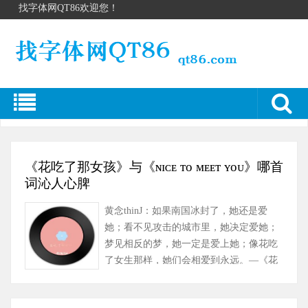
找字体网QT86欢迎您！
《花吃了那女孩》与《ɴɪᴄᴇ ᴛᴏ ᴍᴇᴇᴛ ʏᴏᴜ》哪首
词沁人心脾
黄念thinJ：如果南国冰封了，她还是爱
她；看不见攻击的城市里，她决定爱她；
梦见相反的梦，她一定是爱上她；像花吃
了女生那样，她们会相爱到永远。—《花
吃了那女孩》 2020年10月22日……