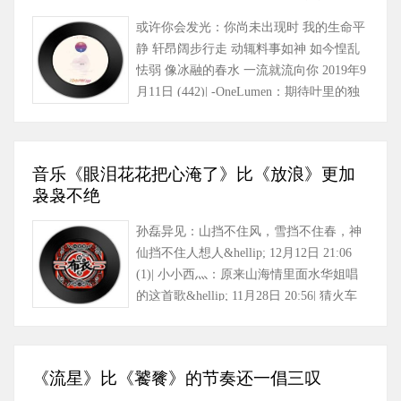
或许你会发光：你尚未出现时 我的生命平
静 轩昂阔步行走 动辄料事如神 如今惶乱
怯弱 像冰融的春水 一流就流向你 2019年9
月11日 (442)| -OneLumen：期待叶里的独
唱版本能等到……
音乐《眼泪花花把心淹了》比《放浪》更加
袅袅不绝
孙磊异见：山挡不住风，雪挡不住春，神
仙挡不住人想人&hellip; 12月12日 21:06
(1)| 小小西灬：原来山海情里面水华姐唱
的这首歌&hellip; 11月28日 20:56| 猜火车
MU：好听 布衣好样……
《流星》比《饕餮》的节奏还一倡三叹