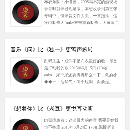
布衣乐队：小怪兽，2008喝不完的酒现场
录音时就录过现场版，本想收录到第三张
专辑中，但录音文件丢失，一直拖延，这
次由制作人funky末吉重新制作，大家听完
小样觉的很有放克的感觉，因该有……
音乐《问》比《独一》更莺声婉转
乱码先生：或许不是布衣最好的歌，却是
最打动我的歌 2015年6月15日 (104)|
oako：尿个尿还要抖抖那么一下，急的啥
◆◆一丶浩然气：问个屁啊，向前走。
2015年5月10日 (59)| 最新评……
《想着你》比《老豆》更悦耳动听
肉毒症患者：这么暴力的声音 我要是她我
也不答应 2015年3月24日 (70)| 最新评论