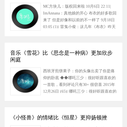
MC方块儿：版权回来啦 10月6日 22:11|
ImAnnana：真他娘的开心 布衣的好多歌回
来了 但是好像和以前的不一样了 9月18日
03:05 (1)| 雷鬼小俊：这几年《布衣》咋天
天换人换乐手换……
音乐《雪花》比《思念是一种病》更加欣步
闲庭
西班牙煎饼果子：你的头像出卖了你是痛
仰的卧底 ◆◆哪吒三少：很好听跟喜欢的
一首歌，看到评论只有30+ 很窃喜 2015年
12月26日 (65)| 哪吒三少：很好听跟喜欢的
一首歌，看到评论只有……
《小怪兽》的情绪比《恒星》更抑扬顿挫