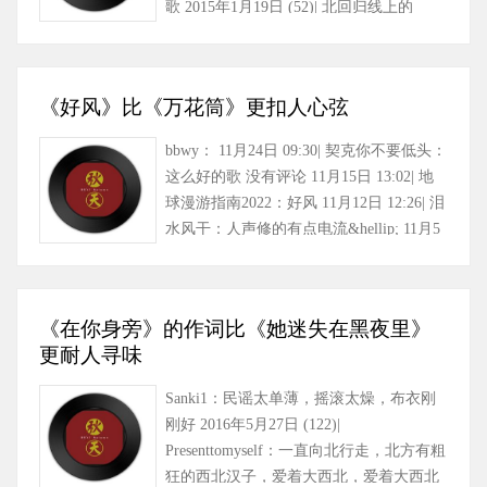
歌 2015年1月19日 (52)| 北回归线上的
onek：听半天只三峰和世事……
《好风》比《万花筒》更扣人心弦
bbwy： 11月24日 09:30| 契克你不要低头：
这么好的歌 没有评论 11月15日 13:02| 地
球漫游指南2022：好风 11月12日 12:26| 泪
水风干：人声修的有点电流&hellip; 11月5
日 15:13 (1……
《在你身旁》的作词比《她迷失在黑夜里》
更耐人寻味
Sanki1：民谣太单薄，摇滚太燥，布衣刚
刚好 2016年5月27日 (122)|
Presenttomyself：一直向北行走，北方有粗
狂的西北汉子，爱着大西北，爱着大西北