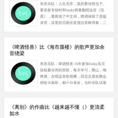
布衣乐队：人生无常，真的要珍惜当下。
要录新专辑时和funky商量翻唱这首《流
星》，重新填了中文词，降调保留了原版
录音，这里的贝斯还是渡边英树弹奏，二
胡响起，让我们再回开心玩音乐的……
《啤酒怪兽》比《海市蜃楼》的歌声更加余
音绕梁
布衣乐队：啤酒怪兽 16年参加funky东京
鼓校夏令营的营歌，每天学习，爬山，喝
啤酒，在唱这首歌很爽，回北京朋友聚会
唱给大家听，都十分喜欢，当时乐队试着
编曲不是很有感觉，18年新专辑重新
请……
《离别》的作曲比《越来越不懂（》更清柔
如水