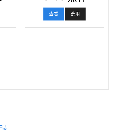
查看
选用
日志