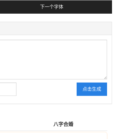
下一个字体
点击生成
八字合婚