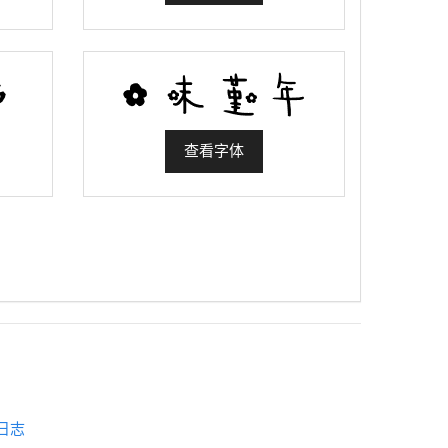
查看字体
日志