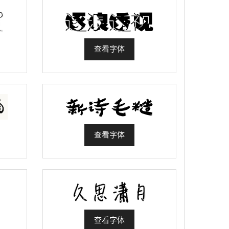
查看字体
查看字体
查看字体