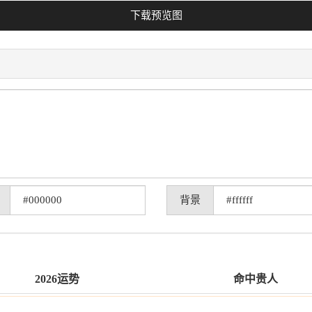
下载预览图
背景
2026运势
命中贵人