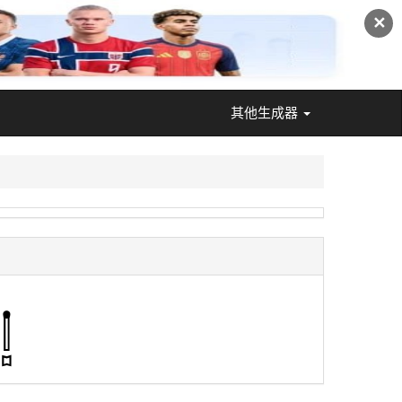
✕
其他生成器