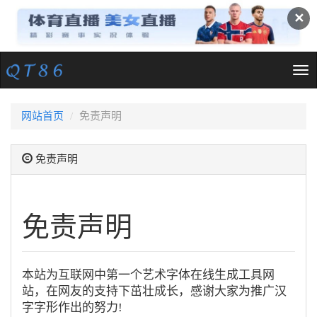
✕
Tog
nav
网站首页
免责声明
免责声明
免责声明
本站为互联网中第一个艺术字体在线生成工具网
站，在网友的支持下茁壮成长，感谢大家为推广汉
字字形作出的努力!