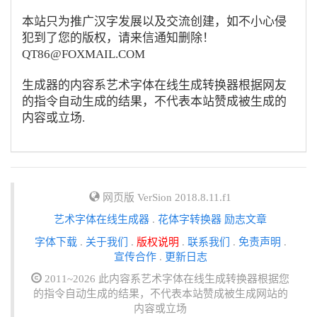
本站只为推广汉字发展以及交流创建，如不小心侵
犯到了您的版权，请来信通知删除！
QT86@FOXMAIL.COM
生成器的内容系艺术字体在线生成转换器根据网友
的指令自动生成的结果，不代表本站赞成被生成的
内容或立场.
网页版 VerSion 2018.8.11.f1
艺术字体在线生成器
.
花体字转换器
励志文章
字体下载
.
关于我们
.
版权说明
.
联系我们
.
免责声明
.
宣传合作
.
更新日志
2011~2026 此内容系艺术字体在线生成转换器根据您
的指令自动生成的结果，不代表本站赞成被生成网站的
内容或立场