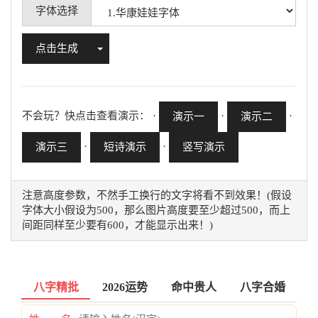
字体选择
Toggle Dropdown
点击生成
不会玩？快点击查看演示： ·
·
·
演示一
演示二
·
·
演示三
短诗演示
竖写演示
注意高度参数，不然手工换行的文字将看不到效果！(假设
字体大小假设为500，那么图片高度要至少超过500，而上
间距同样至少要有600，才能显示出来！)
八字精批
2026运势
命中贵人
八字合婚