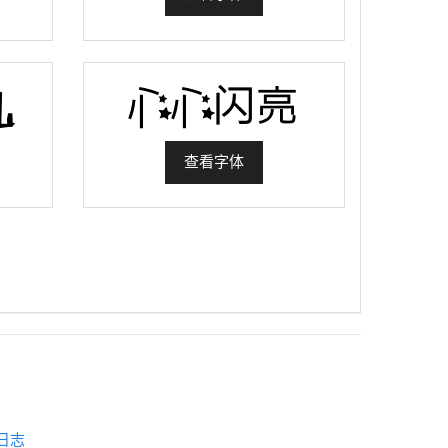
查看字体
日志