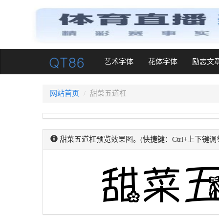
(current)
艺术字体
花体字体
励志文
网站首页
甜菜五道杠
甜菜五道杠预览效果图。(快捷键：Ctrl+上下键调