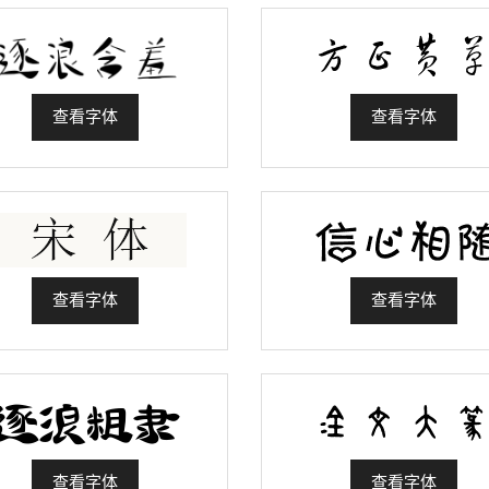
查看字体
查看字体
查看字体
查看字体
查看字体
查看字体