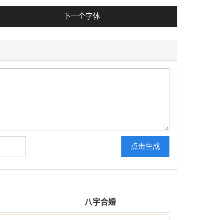
下一个字体
点击生成
八字合婚