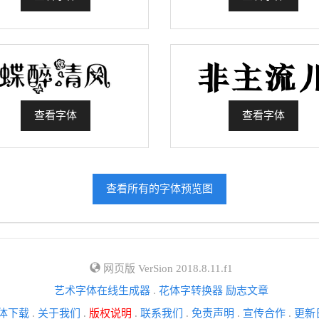
查看字体
查看字体
查看所有的字体预览图
网页版 VerSion 2018.8.11.f1
艺术字体在线生成器
.
花体字转换器
励志文章
体下载
.
关于我们
.
版权说明
.
联系我们
.
免责声明
.
宣传合作
.
更新