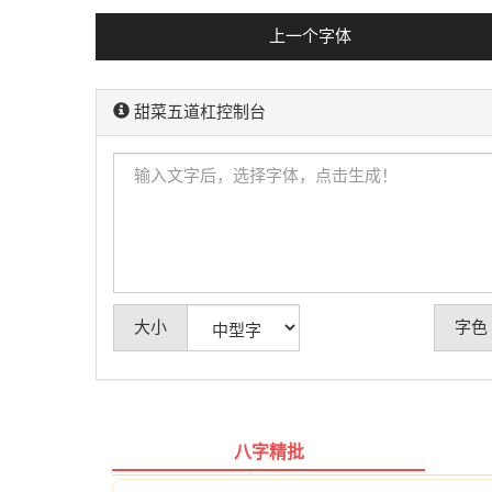
上一个字体
甜菜五道杠控制台
大小
字色
八字精批