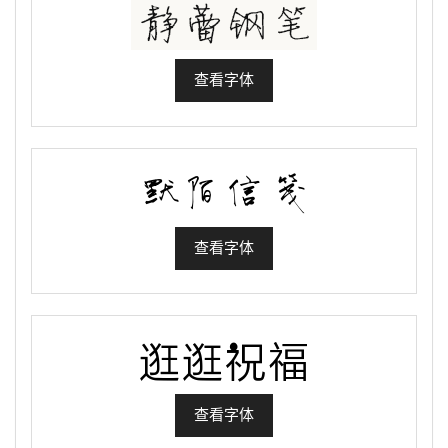
查看字体
查看字体
查看字体