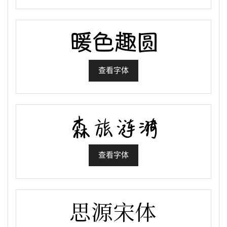
查看字体
查看字体