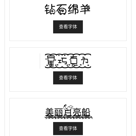
查看字体
查看字体
查看字体