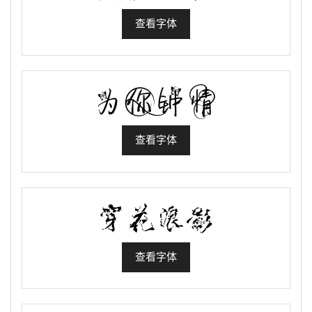
查看字体
查看字体
查看字体