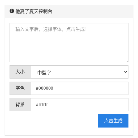
他夏了夏天控制台
大小
字色
背景
点击生成