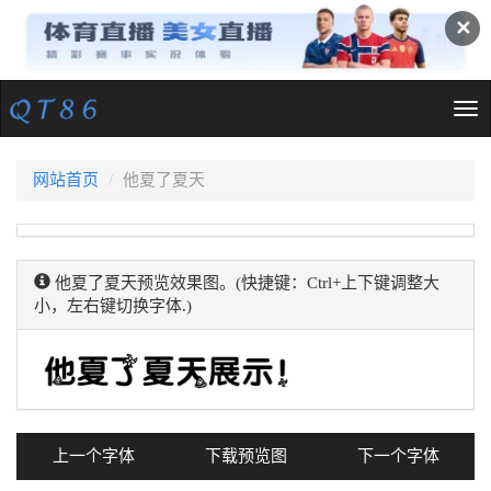
✕
Tog
nav
网站首页
他夏了夏天
他夏了夏天预览效果图。(快捷键：Ctrl+上下键调整大
小，左右键切换字体.)
上一个字体
下载预览图
下一个字体