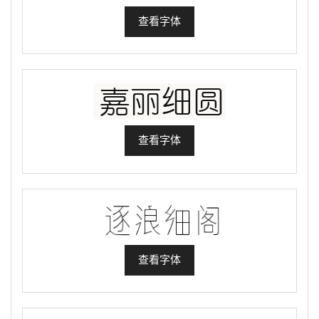
查看字体
查看字体
查看字体