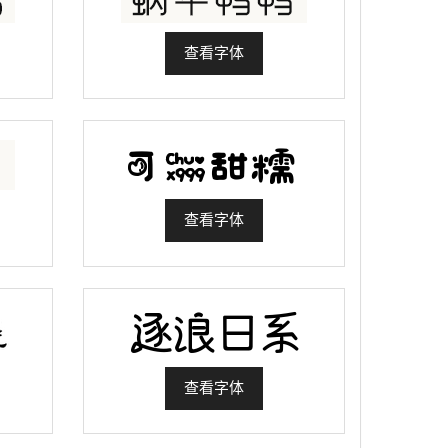
查看字体
查看字体
查看字体