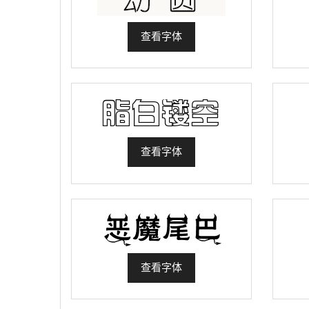
查看字体
查看字体
查看字体