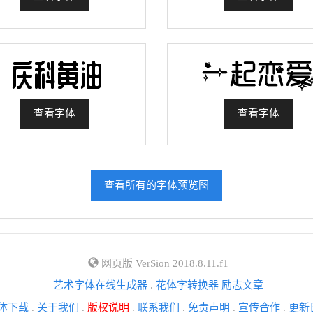
查看字体
查看字体
查看所有的字体预览图
网页版 VerSion 2018.8.11.f1
艺术字体在线生成器
.
花体字转换器
励志文章
体下载
.
关于我们
.
版权说明
.
联系我们
.
免责声明
.
宣传合作
.
更新