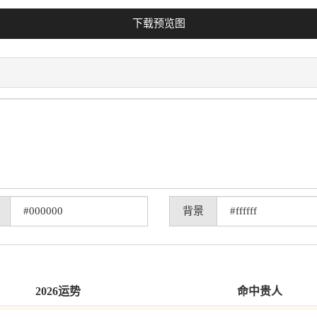
下载预览图
背景
2026运势
命中贵人