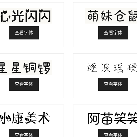
查看字体
查看字体
查看字体
查看字体
查看字体
查看字体