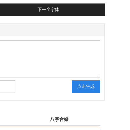
下一个字体
点击生成
八字合婚