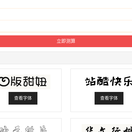
查看字体
查看字体