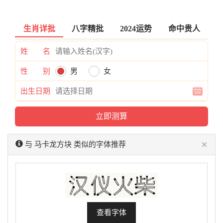
生肖详批
八字精批
2024运势
命中贵人
姓 名
性 别
男
女
出生日期
×
与 马卡龙方块 类似的字体推荐
查看字体