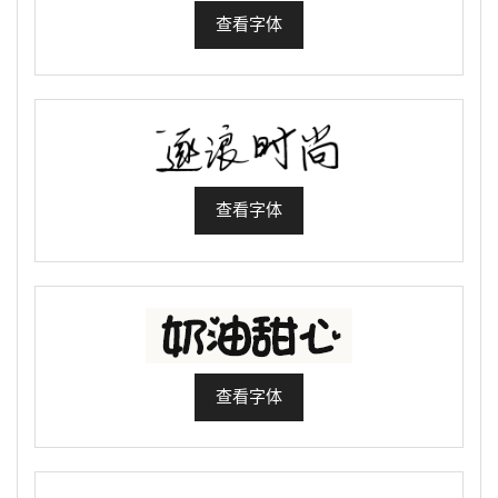
查看字体
查看字体
查看字体