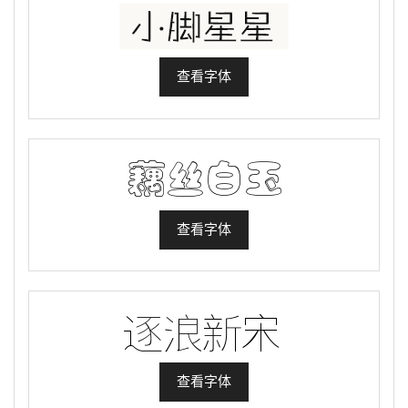
查看字体
查看字体
查看字体