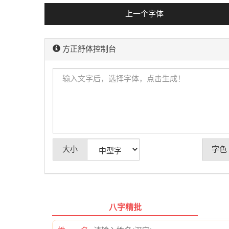
上一个字体
方正舒体控制台
大小
字色
八字精批