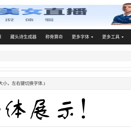
章
藏头诗生成器
称骨算命
更多字体
更多工具
大小，左右键切换字体.)