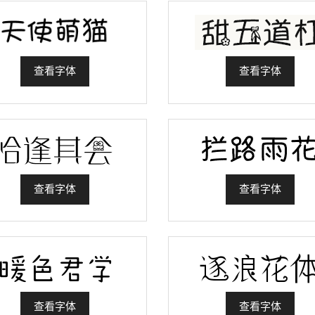
查看字体
查看字体
查看字体
查看字体
查看字体
查看字体