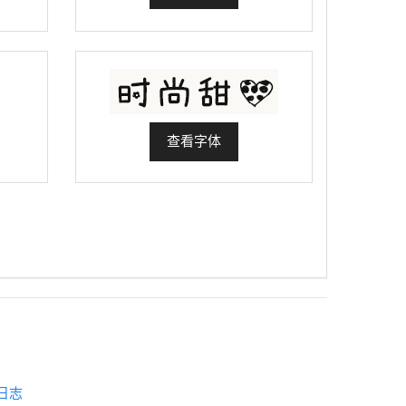
查看字体
日志