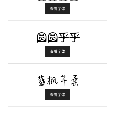
查看字体
查看字体
查看字体