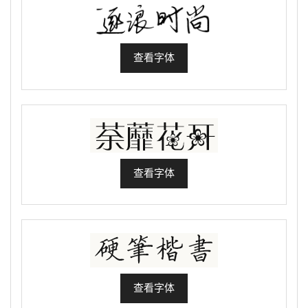
查看字体
查看字体
查看字体