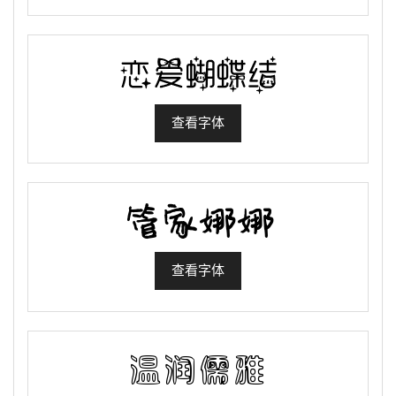
查看字体
查看字体