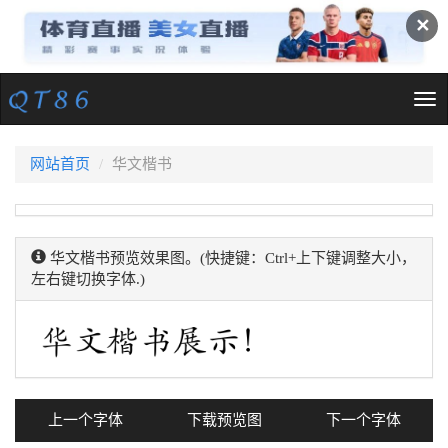
✕
Tog
nav
网站首页
华文楷书
华文楷书预览效果图。(快捷键：Ctrl+上下键调整大小，
左右键切换字体.)
上一个字体
下载预览图
下一个字体