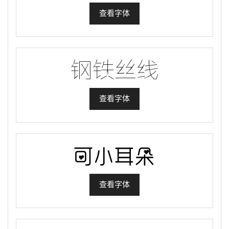
查看字体
查看字体
查看字体