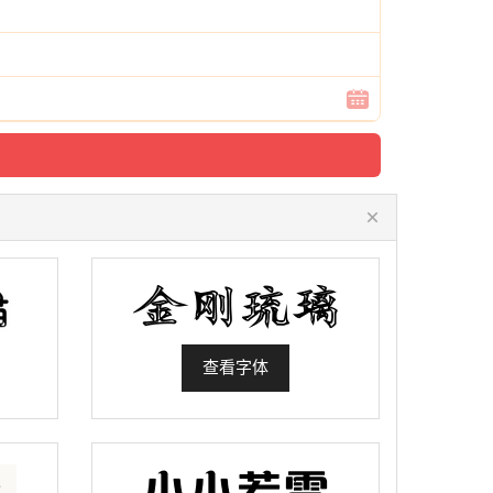
×
查看字体