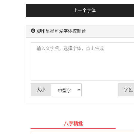
上一个字体
脚印星星可爱字体控制台
大小
字色
八字精批