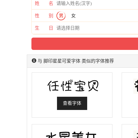
姓 名
性 别
男
女
生 日
与 脚印星星可爱字体 类似的字体推荐
查看字体