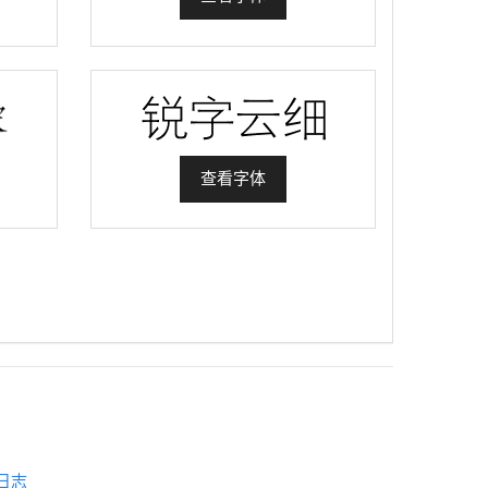
查看字体
日志