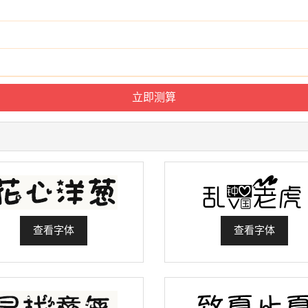
查看字体
查看字体