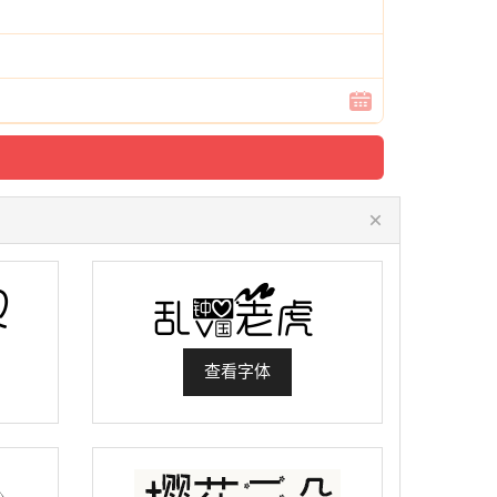
×
查看字体