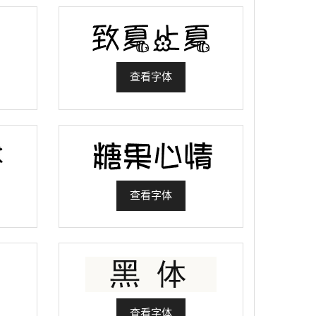
查看字体
查看字体
查看字体