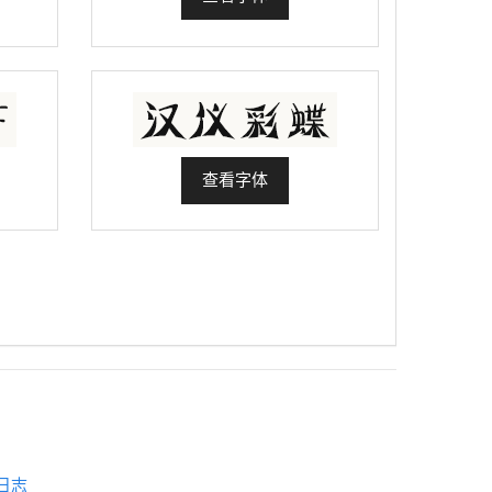
查看字体
日志