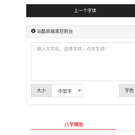
上一个字体
站酷高端黑控制台
大小
字色
八字精批