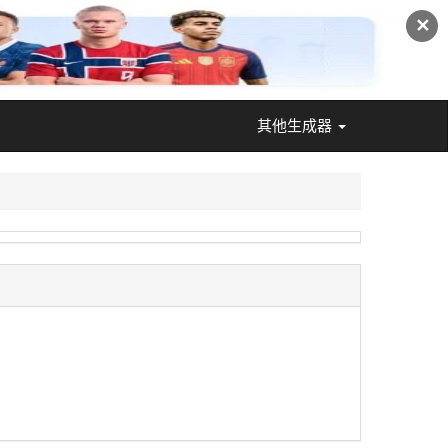
✕
其他生成器