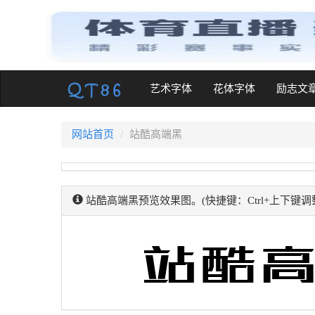
(current)
艺术字体
花体字体
励志文
网站首页
站酷高端黑
站酷高端黑预览效果图。(快捷键：Ctrl+上下键调