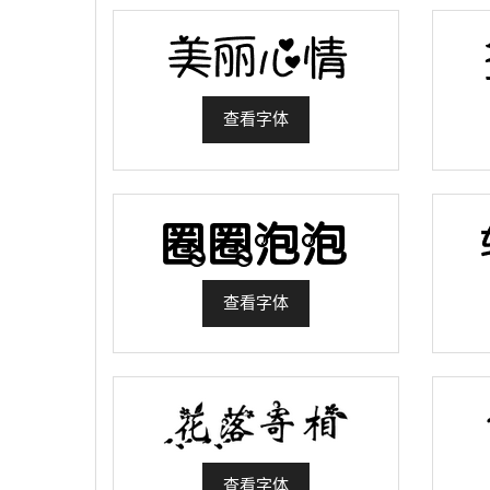
查看字体
查看字体
查看字体