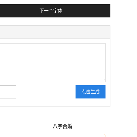
下一个字体
点击生成
八字合婚