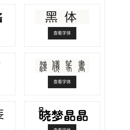
查看字体
查看字体