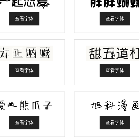
查看字体
查看字体
查看字体
查看字体
查看字体
查看字体