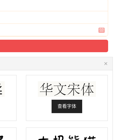
×
查看字体