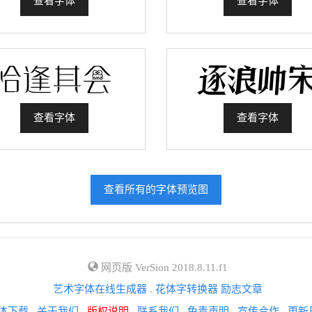
查看字体
查看字体
查看字体
查看字体
查看所有的字体预览图
网页版 VerSion 2018.8.11.f1
艺术字体在线生成器
.
花体字转换器
励志文章
体下载
.
关于我们
.
版权说明
.
联系我们
.
免责声明
.
宣传合作
.
更新