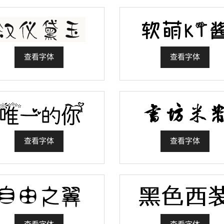
查看字体
查看字体
查看字体
查看字体