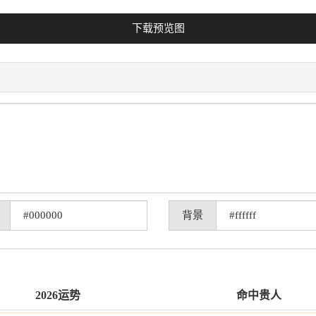
下载预览图
背景
2026运势
命中贵人