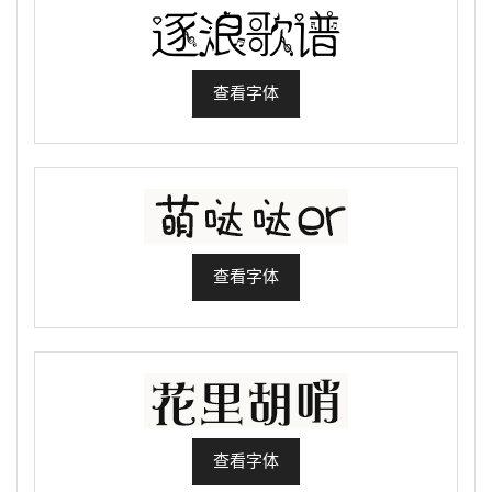
查看字体
查看字体
查看字体