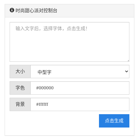
时尚甜心派对控制台
大小
字色
背景
点击生成