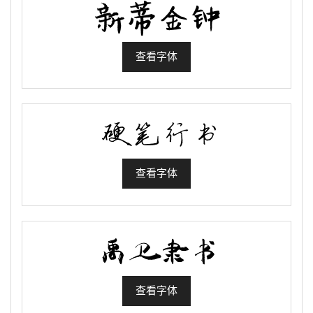
查看字体
查看字体
查看字体