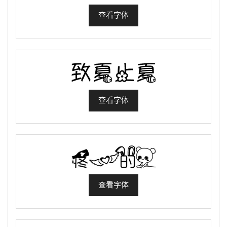
查看字体
查看字体
查看字体