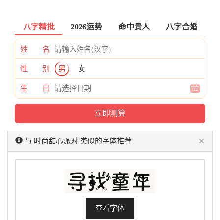
八字精批
2026运势
命中贵人
八字合婚
姓 名
性 别
男
女
生 日
×
与 时尚甜心派对 类似的字体推荐
查看字体