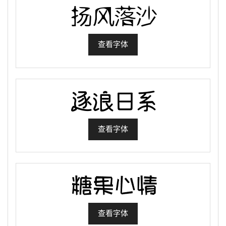
查看字体
查看字体
查看字体