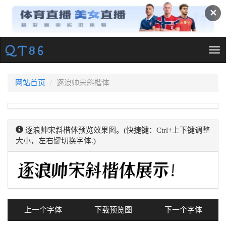
✕
Tog
nav
网站首页
逐浪帅宋斜楷体
逐浪帅宋斜楷体预览效果图。(快捷键：Ctrl+上下键调整
大小，左右键切换字体.)
上一个字体
下载预览图
下一个字体