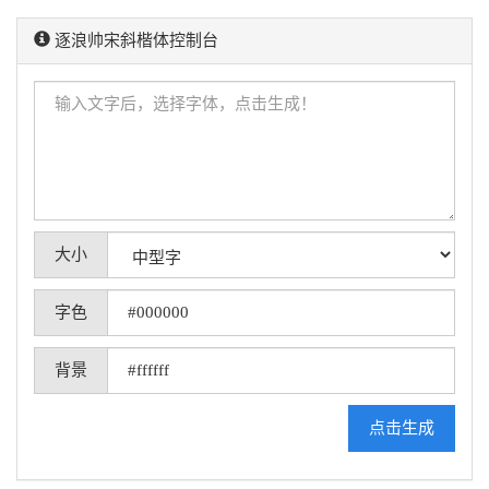
逐浪帅宋斜楷体控制台
大小
字色
背景
点击生成