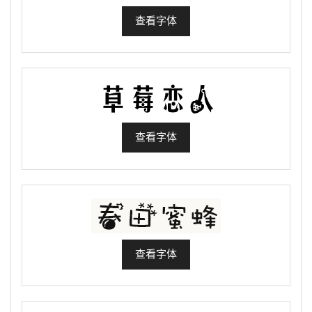
查看字体
查看字体
查看字体