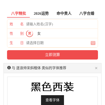
八字精批
2026运势
命中贵人
八字合婚
姓 名
性 别
男
女
生 日
×
与 逐浪帅宋斜楷体 类似的字体推荐
查看字体