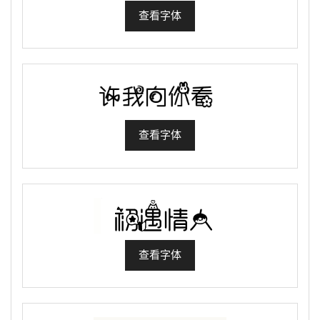
查看字体
查看字体
查看字体