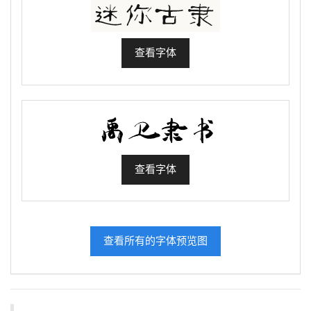
查看字体
查看字体
查看所有的字体预览图