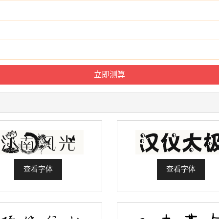
查看字体
查看字体