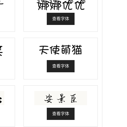
查看字体
查看字体
查看字体