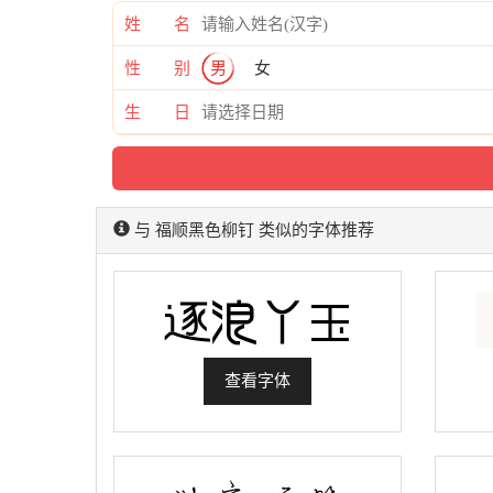
姓 名
性 别
男
女
生 日
与 福顺黑色柳钉 类似的字体推荐
查看字体