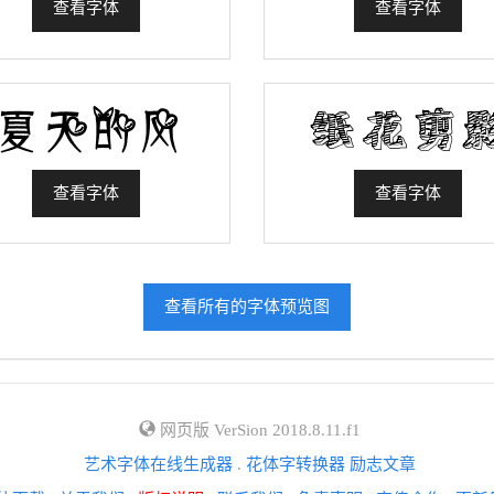
查看字体
查看字体
查看字体
查看字体
查看所有的字体预览图
网页版 VerSion 2018.8.11.f1
艺术字体在线生成器
.
花体字转换器
励志文章