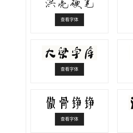
查看字体
查看字体
查看字体