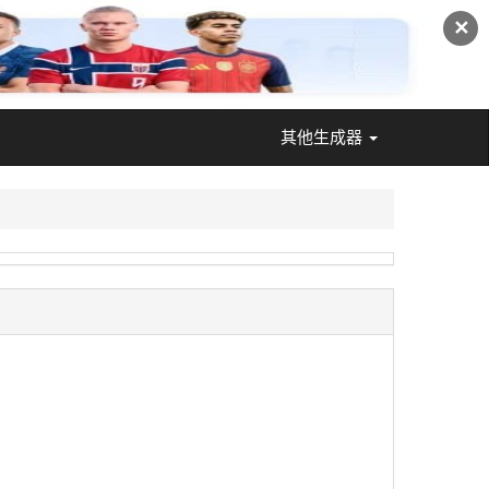
✕
其他生成器