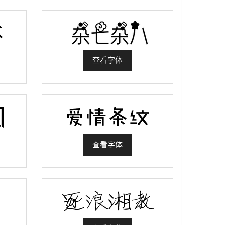
查看字体
查看字体