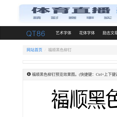
(current)
艺术字体
花体字体
励志文
网站首页
福顺黑色柳钉
福顺黑色柳钉预览效果图。(快捷键：Ctrl+上下键