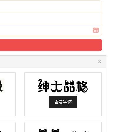
×
查看字体