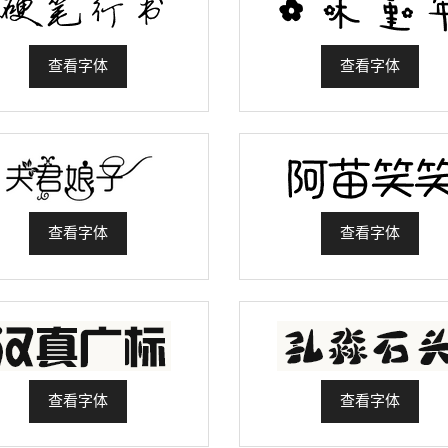
查看字体
查看字体
查看字体
查看字体
查看字体
查看字体