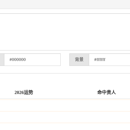
背景
2026运势
命中贵人