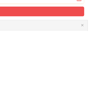
×
查看字体
查看字体