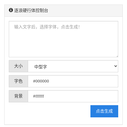
逐浪硬行体控制台
大小
字色
背景
点击生成