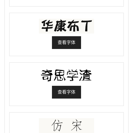
查看字体
查看字体