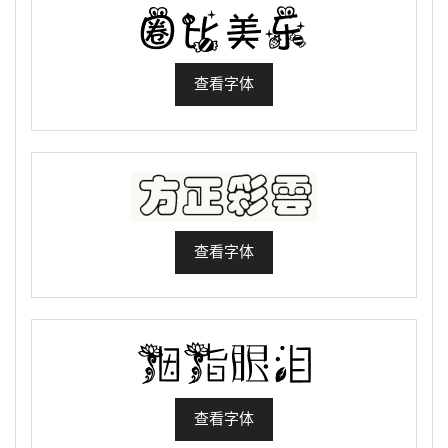
查看字体
查看字体
查看字体