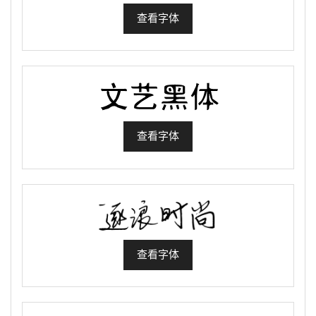
查看字体
查看字体
查看字体