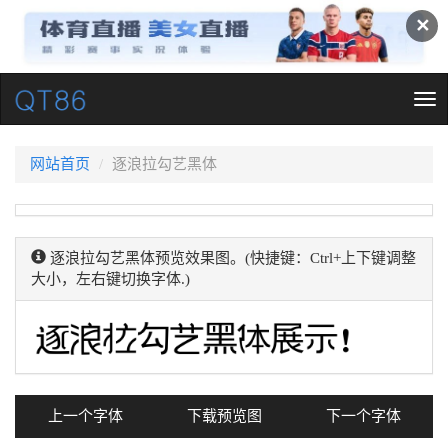
✕
Tog
nav
网站首页
逐浪拉勾艺黑体
逐浪拉勾艺黑体预览效果图。(快捷键：Ctrl+上下键调整
大小，左右键切换字体.)
上一个字体
下载预览图
下一个字体