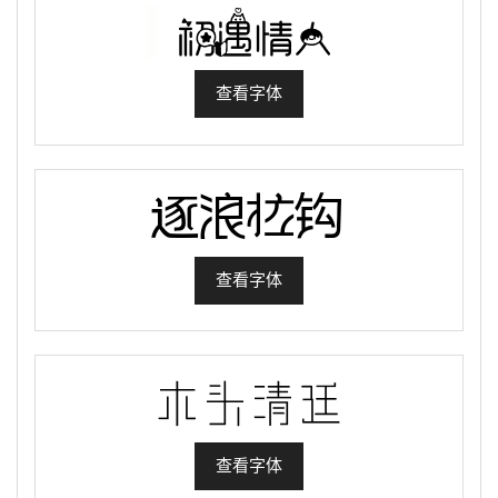
查看字体
查看字体
查看字体