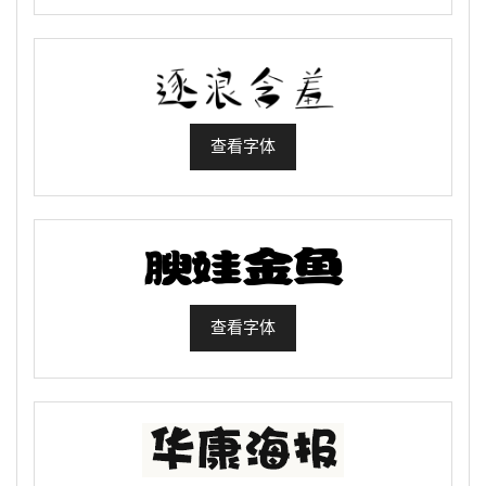
查看字体
查看字体