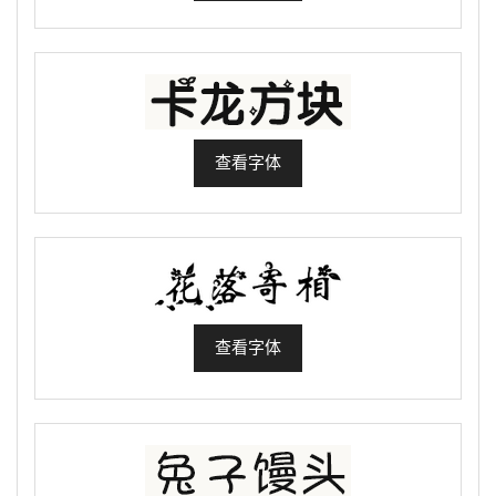
查看字体
查看字体