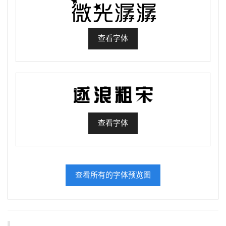
查看字体
查看字体
查看所有的字体预览图