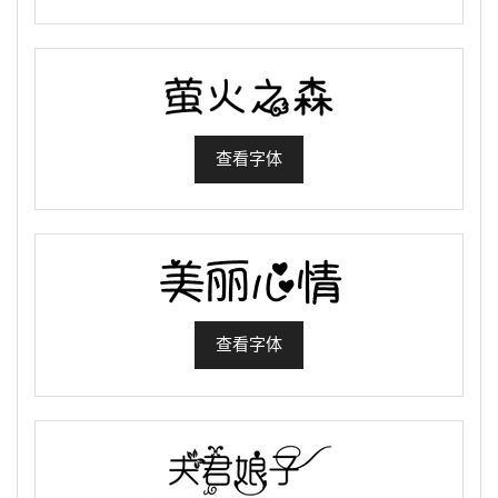
查看字体
查看字体