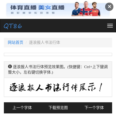
✕
Tog
nav
网站首页
逐浪报人书法行体
逐浪报人书法行体预览效果图。(快捷键：Ctrl+上下键调
整大小，左右键切换字体.)
上一个字体
下载预览图
下一个字体