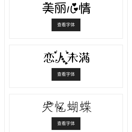
查看字体
查看字体
查看字体