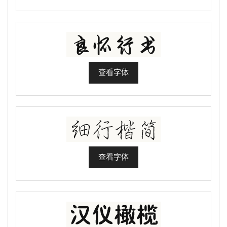
查看字体
查看字体