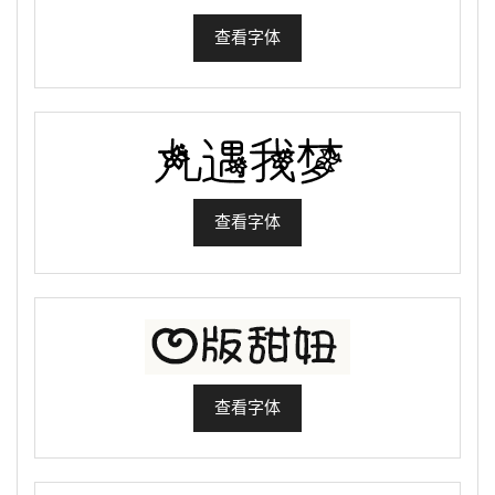
查看字体
查看字体
查看字体