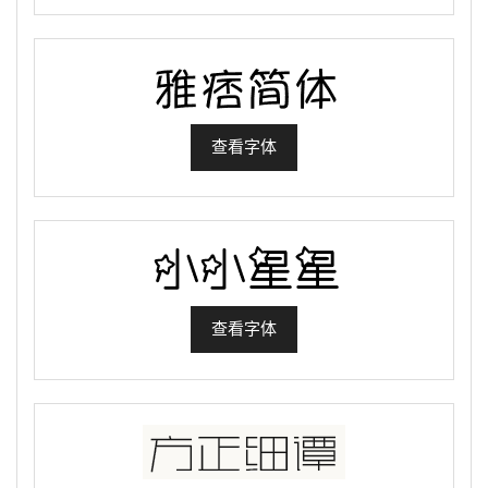
查看字体
查看字体