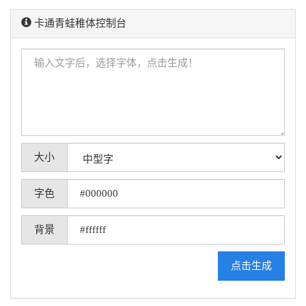
卡通青蛙稚体控制台
大小
字色
背景
点击生成