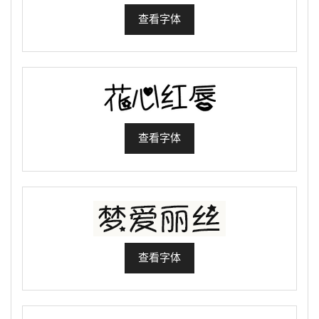
查看字体
查看字体
查看字体