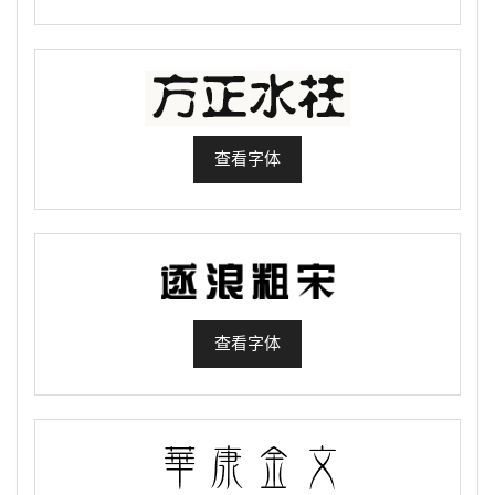
查看字体
查看字体