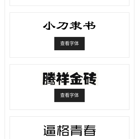
查看字体
查看字体