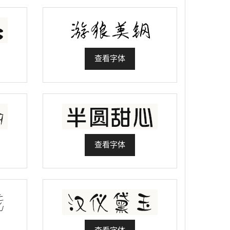
查看字体
查看字体