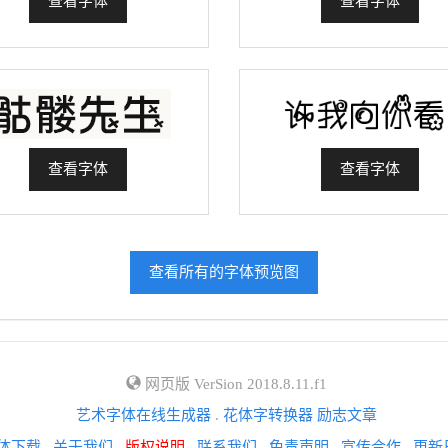
查看字体
查看字体
查看字体
查看字体
查看所有的字体预览图
网页版 VerSion 2018.8.11.f1
艺术字体在线生成器
.
花体字转换器
励志文章
体下载
.
关于我们
.
版权说明
.
联系我们
.
免责声明
.
宣传合作
.
更新