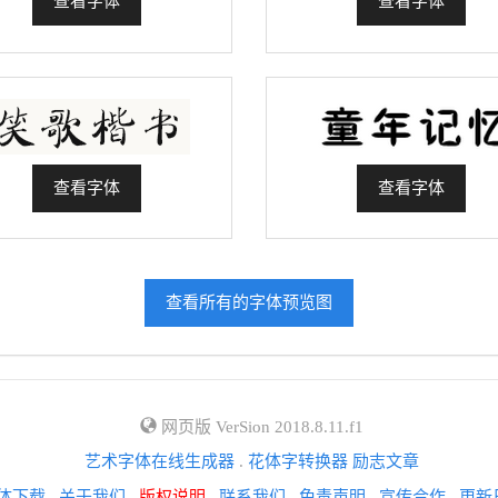
查看字体
查看字体
查看字体
查看字体
查看所有的字体预览图
网页版 VerSion 2018.8.11.f1
艺术字体在线生成器
.
花体字转换器
励志文章
体下载
.
关于我们
.
版权说明
.
联系我们
.
免责声明
.
宣传合作
.
更新