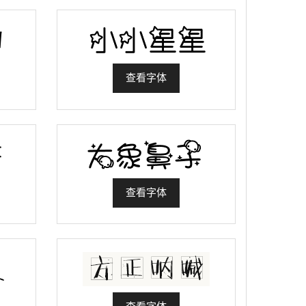
查看字体
查看字体