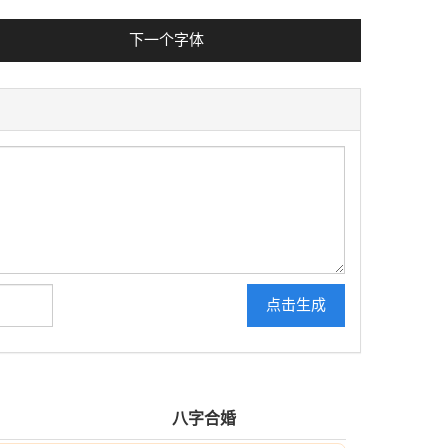
下一个字体
点击生成
八字合婚