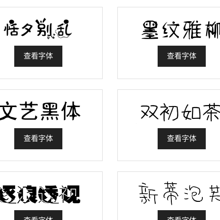
查看字体
查看字体
查看字体
查看字体