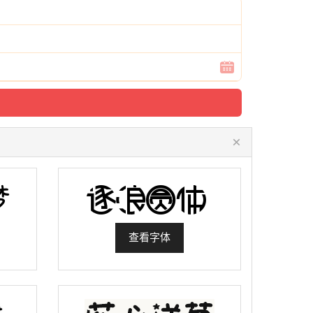
×
查看字体