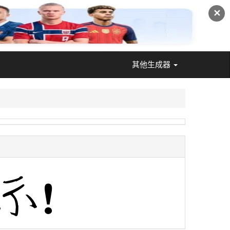
✕
其他生成器