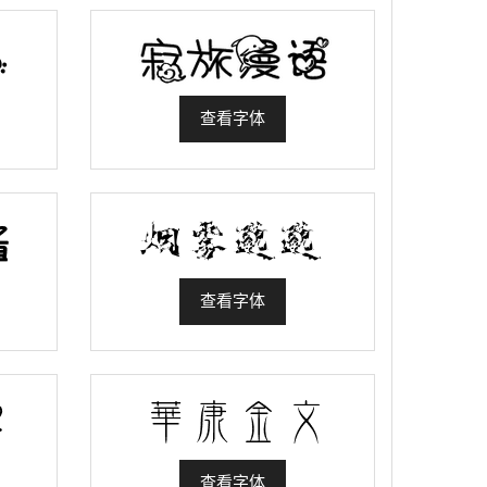
查看字体
查看字体
查看字体