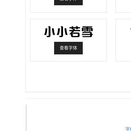
查看字体
字