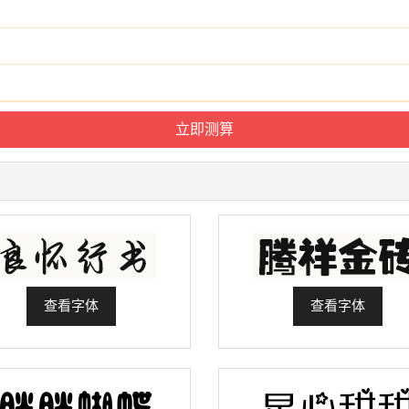
查看字体
查看字体