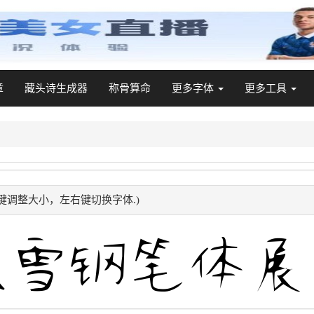
章
藏头诗生成器
称骨算命
更多字体
更多工具
下键调整大小，左右键切换字体.)