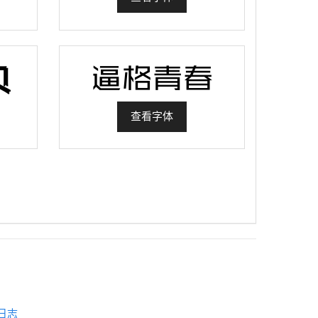
查看字体
日志