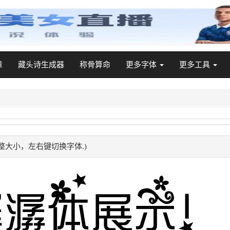
章
藏头诗生成器
称骨算命
更多字体
更多工具
整大小，左右键切换字体.)