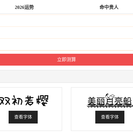
2026运势
命中贵人
查看字体
查看字体