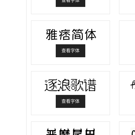
查看字体
查看字体
查看字体