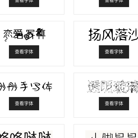
查看字体
查看字体
查看字体
查看字体
查看字体
查看字体