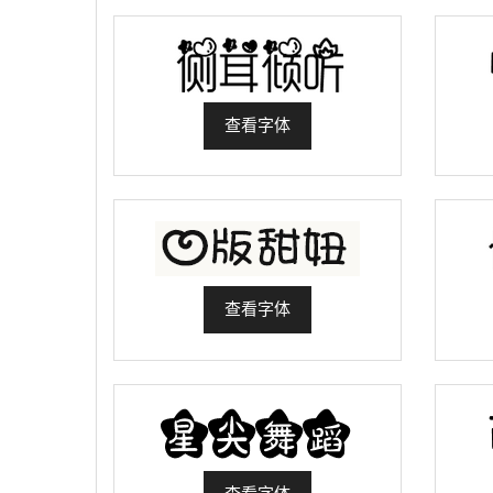
查看字体
查看字体