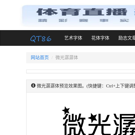
(current)
艺术字体
花体字体
励志文
网站首页
微光潺潺体
微光潺潺体预览效果图。(快捷键：Ctrl+上下键调