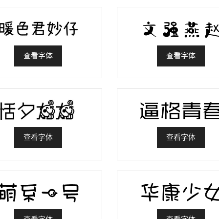
查看字体
查看字体
查看字体
查看字体