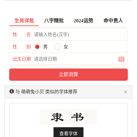
生肖详批
八字精批
2024运势
命中贵人
姓 名
性 别
男
女
出生日期
×
与 萌萌兔小贝 类似的字体推荐
查看字体