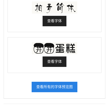
查看字体
查看字体
查看所有的字体预览图