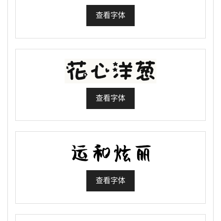
查看字体
查看字体
查看字体