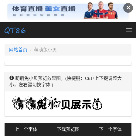
✕
Tog
nav
网站首页
萌萌兔小贝
萌萌兔小贝预览效果图。(快捷键：Ctrl+上下键调整大
小，左右键切换字体.)
上一个字体
下载预览图
下一个字体