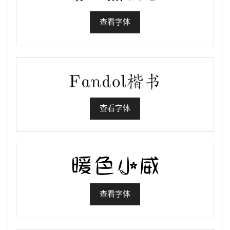
查看字体
查看字体
查看字体