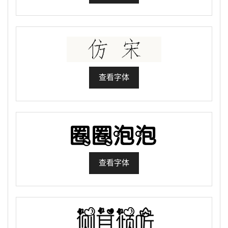
查看字体
查看字体