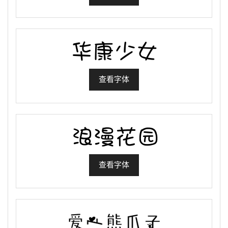
查看字体
查看字体