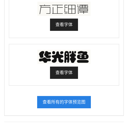
查看字体
查看字体
查看所有的字体预览图