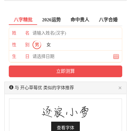
八字精批
2026运势
命中贵人
八字合婚
姓 名
性 别
男
女
生 日
×
与 开心草莓优 类似的字体推荐
查看字体