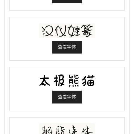
查看字体
查看字体