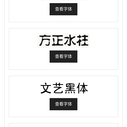
查看字体
查看字体
查看字体