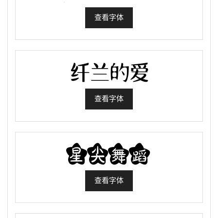
查看字体
查看字体
查看字体