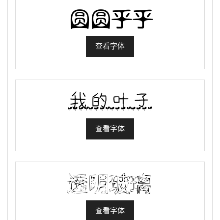
查看字体
查看字体
查看字体