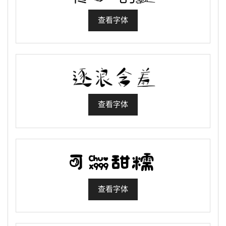
查看字体
查看字体
查看字体