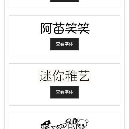
查看字体
查看字体