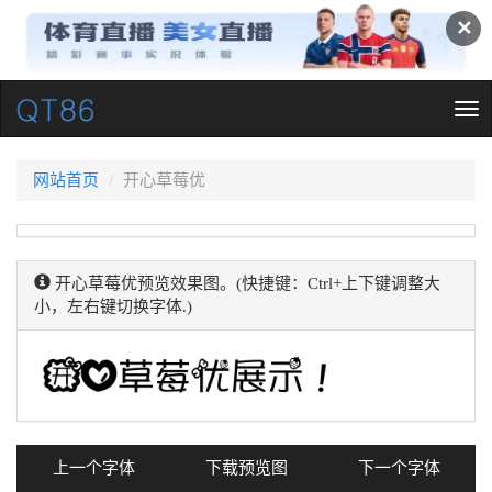
✕
Tog
nav
网站首页
开心草莓优
开心草莓优预览效果图。(快捷键：Ctrl+上下键调整大
小，左右键切换字体.)
上一个字体
下载预览图
下一个字体