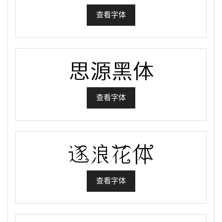
查看字体
查看字体
查看字体