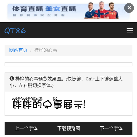
✕
Tog
nav
网站首页
桦桦的心事
桦桦的心事预览效果图。(快捷键：Ctrl+上下键调整大
小，左右键切换字体.)
上一个字体
下载预览图
下一个字体