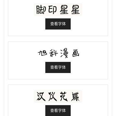
查看字体
查看字体
查看字体