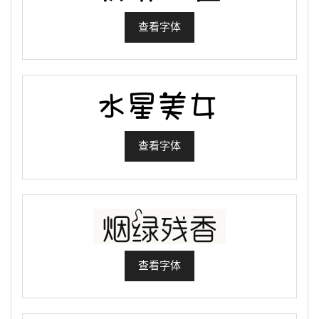
查看字体
查看字体
查看字体