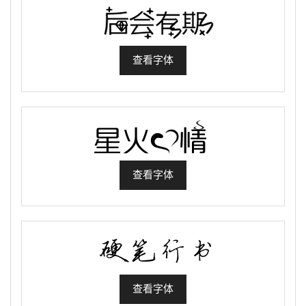
查看字体
查看字体
查看字体