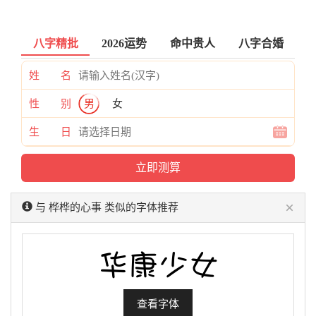
八字精批
2026运势
命中贵人
八字合婚
姓 名
性 别
男
女
生 日
×
与 桦桦的心事 类似的字体推荐
查看字体