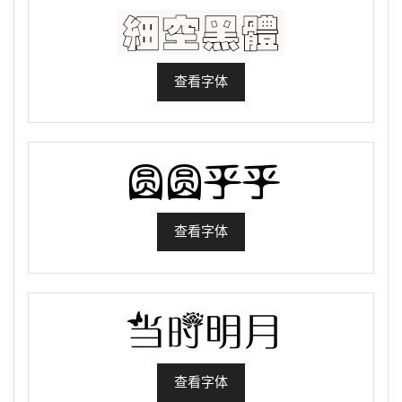
查看字体
查看字体
查看字体