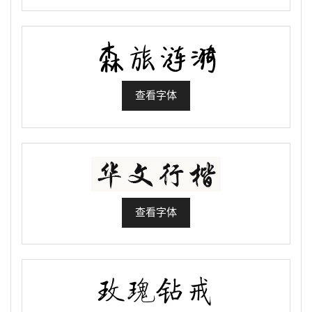
查看字体
查看字体