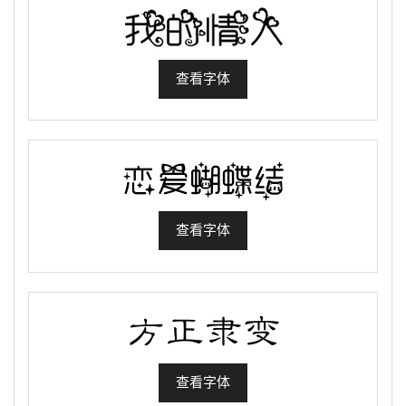
查看字体
查看字体
查看字体