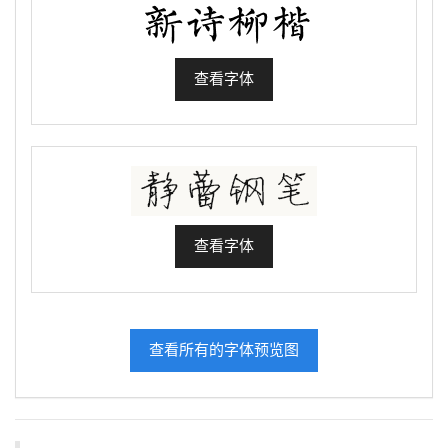
查看字体
查看字体
查看所有的字体预览图