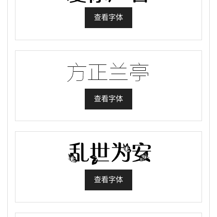
查看字体
查看字体
查看字体