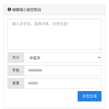
蝴蝶喵小姐控制台
大小
字色
背景
点击生成