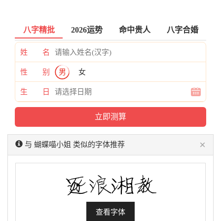
八字精批
2026运势
命中贵人
八字合婚
姓 名
性 别
男
女
生 日
×
与 蝴蝶喵小姐 类似的字体推荐
查看字体