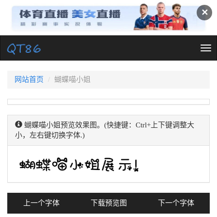
✕
Tog
nav
网站首页
蝴蝶喵小姐
蝴蝶喵小姐预览效果图。(快捷键：Ctrl+上下键调整大
小，左右键切换字体.)
上一个字体
下载预览图
下一个字体