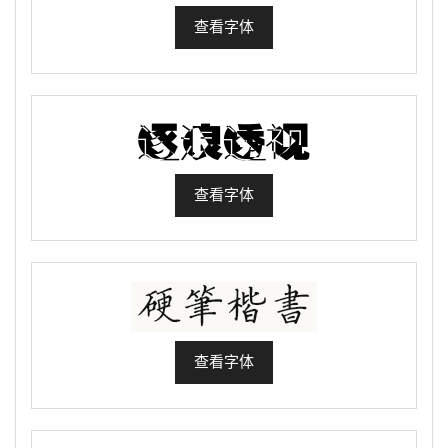
查看字体
查看字体
查看字体