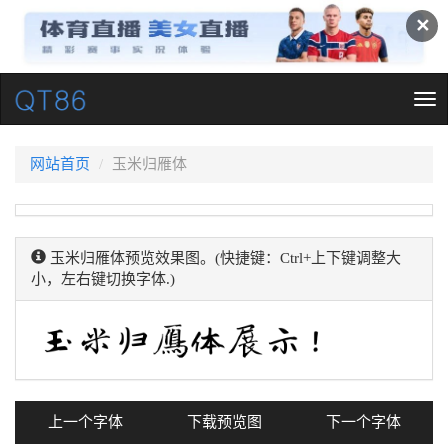
✕
Tog
nav
网站首页
玉米归雁体
玉米归雁体预览效果图。(快捷键：Ctrl+上下键调整大
小，左右键切换字体.)
上一个字体
下载预览图
下一个字体