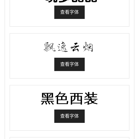
查看字体
查看字体
查看字体