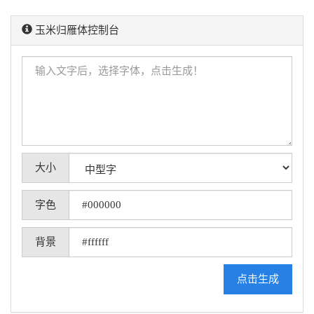
玉米归雁体控制台
大小
字色
背景
点击生成