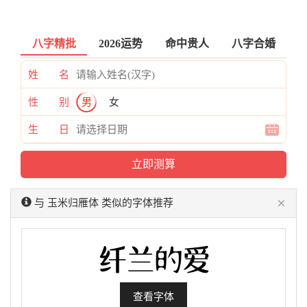
八字精批
2026运势
命中贵人
八字合婚
姓 名
性 别
男
女
生 日
×
与 玉米归雁体 类似的字体推荐
查看字体