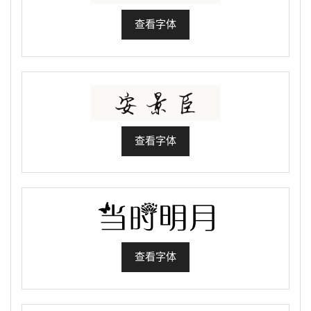
查看字体
查看字体
查看字体