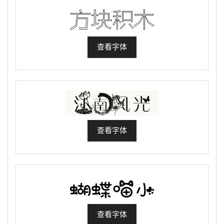
查看字体
查看字体
查看字体