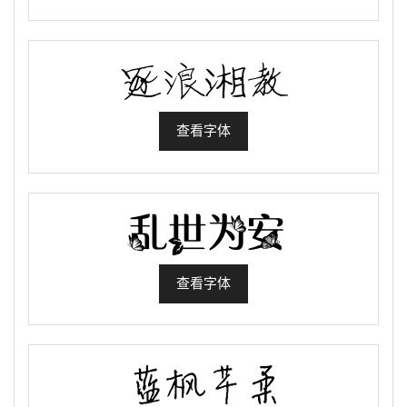
查看字体
查看字体