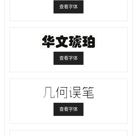
查看字体
查看字体
查看字体