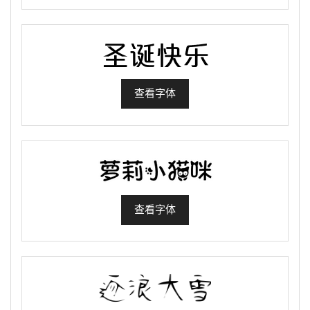
查看字体
查看字体