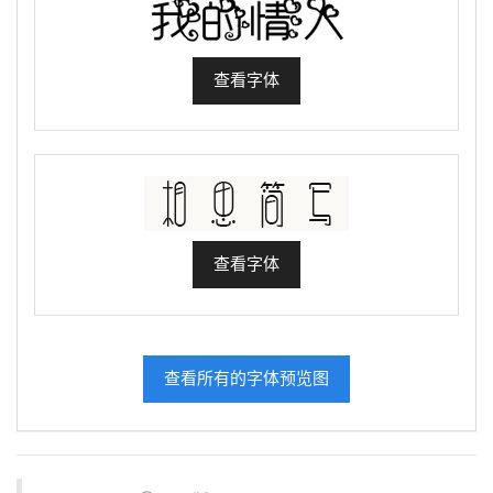
查看字体
查看字体
查看所有的字体预览图