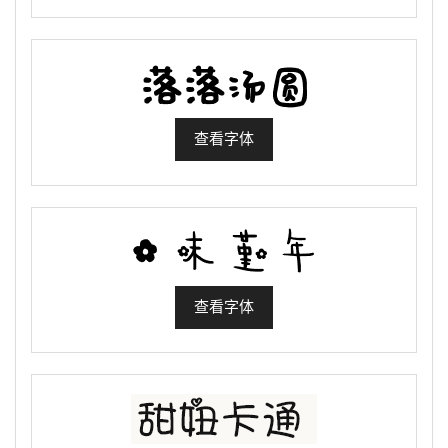
查看字体
查看字体