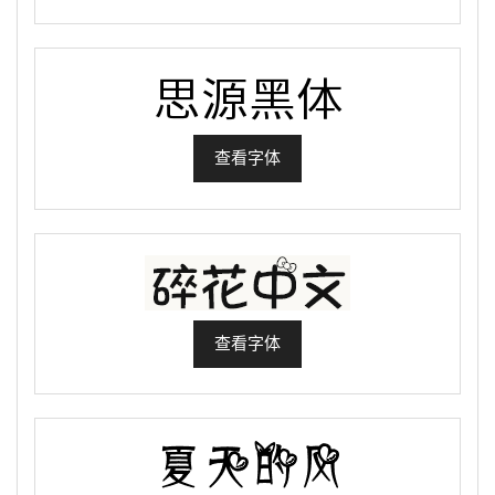
查看字体
查看字体