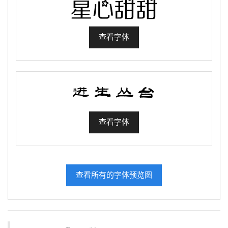
查看字体
查看字体
查看所有的字体预览图