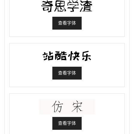
查看字体
查看字体
查看字体