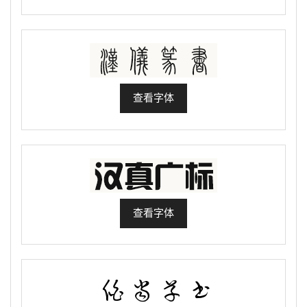
查看字体
查看字体