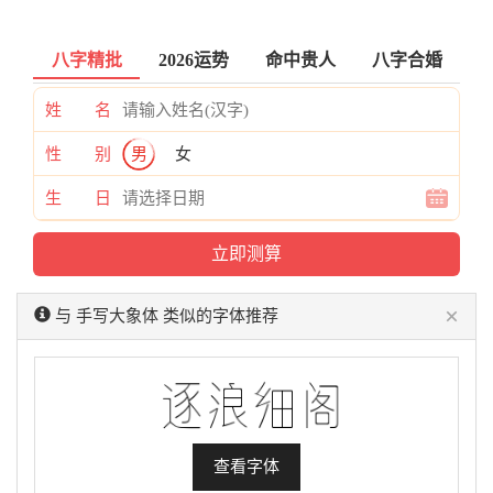
八字精批
2026运势
命中贵人
八字合婚
姓 名
性 别
男
女
生 日
×
与 手写大象体 类似的字体推荐
查看字体