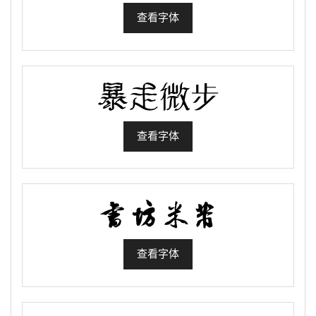
查看字体
查看字体
查看字体