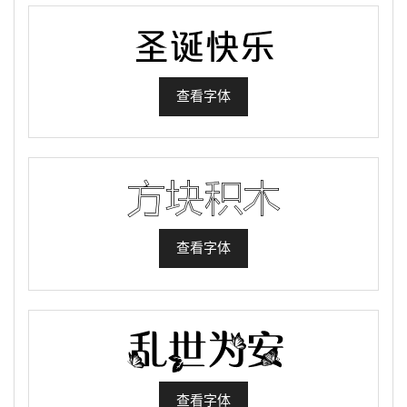
查看字体
查看字体
查看字体