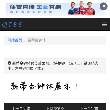
✕
Tog
nav
网站首页
新蒂金钟体
新蒂金钟体预览效果图。(快捷键：Ctrl+上下键调整大
小，左右键切换字体.)
上一个字体
下载预览图
下一个字体