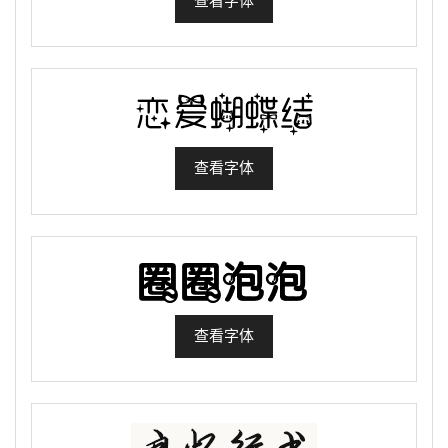
查看字体
查看字体
查看字体