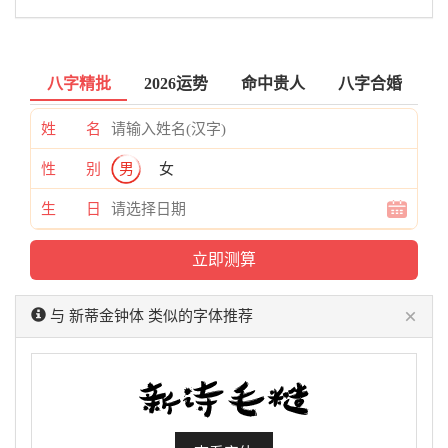
八字精批
2026运势
命中贵人
八字合婚
姓 名
性 别
男
女
生 日
×
与 新蒂金钟体 类似的字体推荐