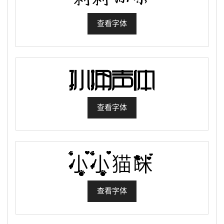
查看字体
查看字体
查看字体