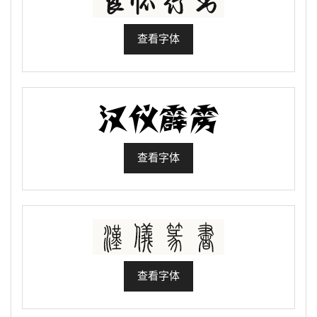
查看字体
查看字体
查看字体