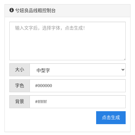
兮妞良品线粗控制台
大小
字色
背景
点击生成