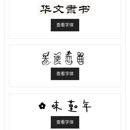
查看字体
查看字体
查看字体