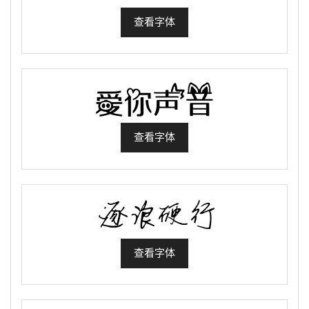
查看字体
查看字体
查看字体