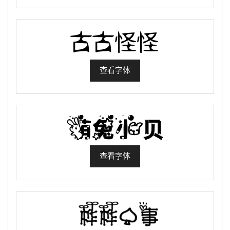
查看字体
查看字体