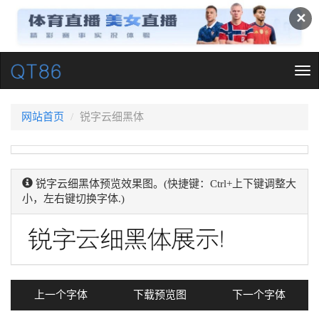
✕
Tog
nav
网站首页
锐字云细黑体
锐字云细黑体预览效果图。(快捷键：Ctrl+上下键调整大
小，左右键切换字体.)
上一个字体
下载预览图
下一个字体