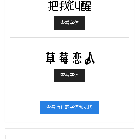
查看字体
查看字体
查看所有的字体预览图