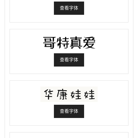
查看字体
查看字体
查看字体