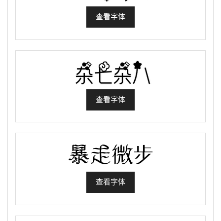
查看字体
查看字体
查看字体