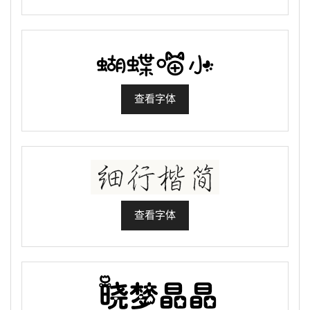
查看字体
查看字体