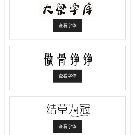
查看字体
查看字体
查看字体