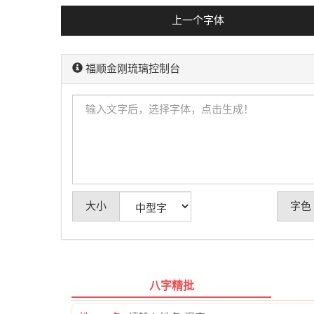
上一个字体
福顺金刚琉璃控制台
大小
字色
八字精批