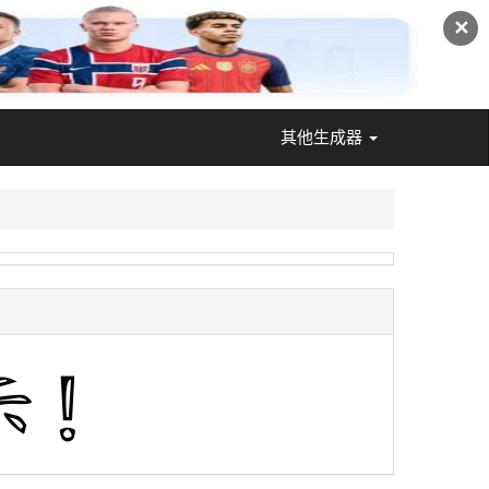
✕
其他生成器