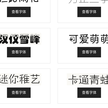
查看字体
查看字体
查看字体
查看字体
查看字体
查看字体