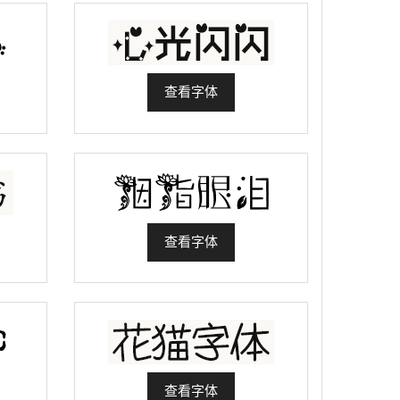
查看字体
查看字体
查看字体