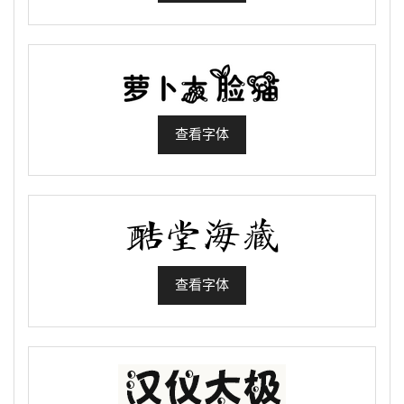
查看字体
查看字体