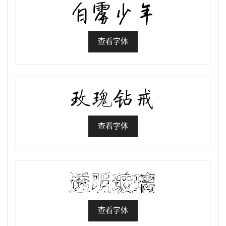
查看字体
查看字体
查看字体