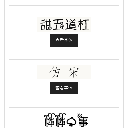
查看字体
查看字体