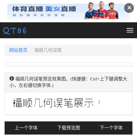
✕
Tog
nav
网站首页
福顺几何误笔
福顺几何误笔预览效果图。(快捷键：Ctrl+上下键调整大
小，左右键切换字体.)
上一个字体
下载预览图
下一个字体