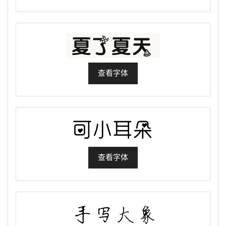
查看字体
查看字体