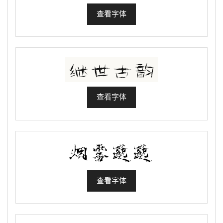
查看字体
查看字体
查看字体