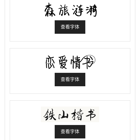
查看字体
查看字体
查看字体