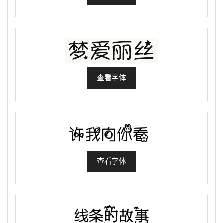
查看字体
查看字体