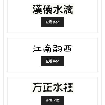
查看字体
查看字体
查看字体