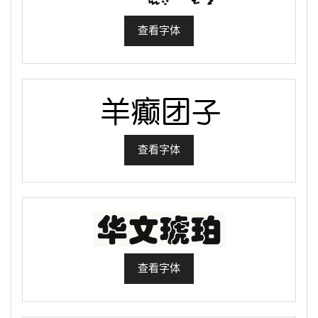
查看字体
查看字体
查看字体