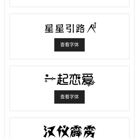
查看字体
查看字体