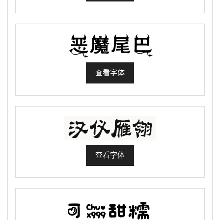
查看字体
查看字体