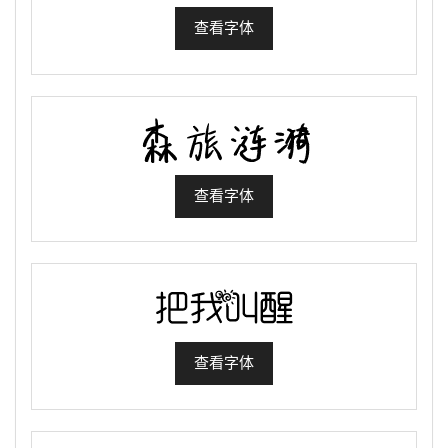
查看字体
查看字体
查看字体