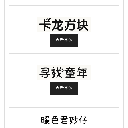
查看字体
查看字体