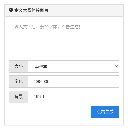
金文大篆体控制台
大小
字色
背景
点击生成