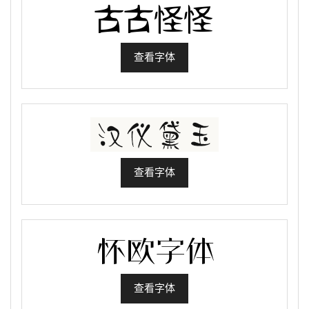
查看字体
查看字体
查看字体